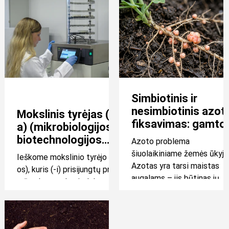
Simbiotinis ir
Job Offers
nesimbiotinis azot
Mokslinis tyrėjas (-
fiksavimas: gamto
a) (mikrobiologijos /
būdas maitinti
biotechnologijos
Azoto problema
augalus
srityje)
šiuolaikiniame žemės ūkyje
Ieškome mokslinio tyrėjo (-
Azotas yra tarsi maistas
os), kuris (-i) prisijungtų prie
augalams – jis būtinas jų
mūsų komandos ir dalyvautų
augimui ir vystymuisi. Tači
mokslinių tyrimų bei
egzistuoja svarbus ribojima
eksperimentinės veiklos
Nors ore yra apie 78
vykdyme mikrobiologijos,
procentai azoto dujų,