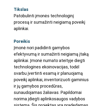
Tikslas
Patobulinti įmonės technologinį 
procesą ir sumažinti neigiamą poveikį 
aplinkai. 
Poreikis
Įmonė nori padidinti gamybos 
efektyvumą ir sumažinti neigiamą įtaką 
aplinkai. Įmonė numato ateityje diegti 
technologines ekoinovacijas, todėl 
svarbu įvertinti esamą ir planuojamą 
poveikį aplinkai, inventorizuoti gaminius 
ir jų gamybos procedūras, 
sunaudojamas žaliavas. Papildomai 
norima įdiegti aplinkosaugos vadybos 
sistemą. Šis projektas yra pradedamas 