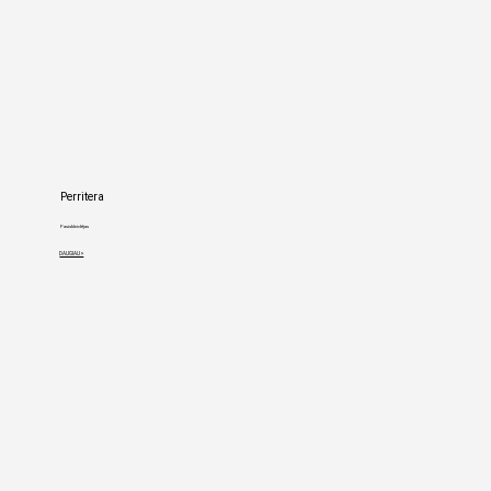
Perritera
Pasiskleidėjas
DAUGIAU >