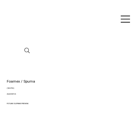
Foamex / Spuma
(SKU P06)
ADJUVANTAS
PUTOJIMO SLOPINIMO PRIEMONĖ