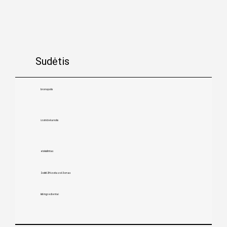
Sudėtis
bronopolis
izotridekanolis
etoksilintas
2-oktil-2H-izotiazol-3-onas
kiti ingredientai