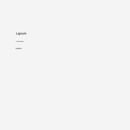
Lignum
Pasiskleidėjas
DAUGIAU >