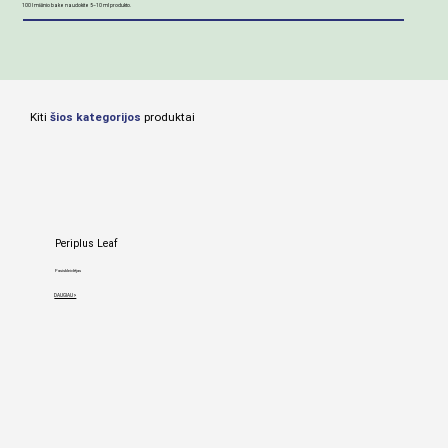
100 l mišinio bake naudokite 5–10 ml produkto.
Kiti
šios kategorijos
produktai
Periplus Leaf
Pasiskleidėjas
DAUGIAU >