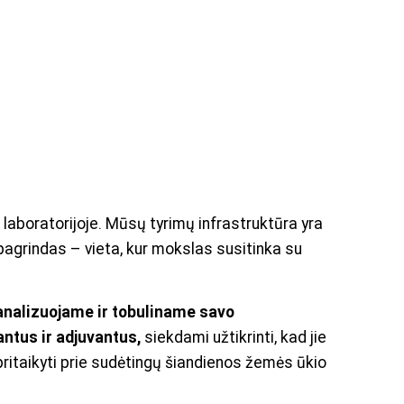
laboratorijoje. Mūsų tyrimų infrastruktūra yra
agrindas – vieta, kur mokslas susitinka su
analizuojame ir tobuliname savo
ntus ir adjuvantus,
siekdami užtikrinti, kad jie
 pritaikyti prie sudėtingų šiandienos žemės ūkio