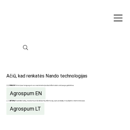
Ačiū, kad renkatės Nando technologijas
🇬🇧
ENGLISH
Select your language to access detailed product information and usage guidelines.
Agrospum EN
🇱🇹
LIETUVIŲ
Pasirinkite kalbą, norėdami peržiūrėti išsamią informaciją apie produktą ir naudojimo rekomendacijas.
Agrospum LT