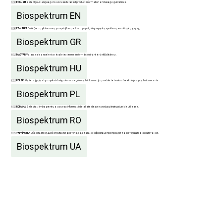
🇬🇧
ENGLISH
Select your language to access detailed product information and usage guidelines.
Biospektrum EN
🇬🇷
ΕΛΛΗΝΙΚΑ
Επιλέξτε τη γλώσσα σας για πρόσβαση σε λεπτομερείς πληροφορίες προϊόντος και οδηγίες χρήσης.
Biospektrum GR
🇭🇺
MAGYAR
Válassza ki a nyelvet a részletes termékinformációk iránti érdeklődéshez.
Biospektrum HU
🇵🇱
POLSKI
Wybierz język, aby uzyskać dostęp do szczegółowych informacji o produkcie i wskazówek dotyczących stosowania.
Biospektrum PL
🇷🇴
ROMÂNĂ
Selectați limba pentru a accesa informații detaliate despre produs și instrucțiuni de utilizare.
Biospektrum RO
🇺🇦
УКРАЇНСЬКА
Оберіть мову, щоб отримати доступ до детальної інформації про продукт та інструкцій з використання.
Biospektrum UA