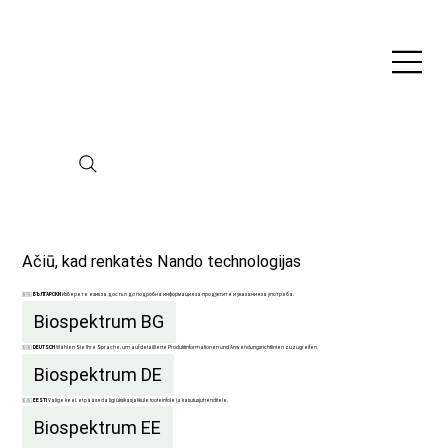
Ačiū, kad renkatės Nando technologijas
🇧🇬
БЪЛГАРСКИ
Изберете език за достъп до подробна информация за продуктите и указания за употреба.
Biospektrum BG
🇩🇪
DEUTSCH
Wählen Sie Ihre Sprache, um auf detaillierte Produktinformationen und Anwendungsrichtlinien zuzugreifen.
Biospektrum DE
🇪🇪
EESTI
Valige keel, et pääseda ligi üksikasjalikule tooteinfole ja kasutusjuhenditele.
Biospektrum EE