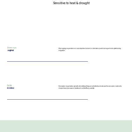
Sensitive to heat & drought
Dėmesys
Managing vegetative vs. reproductive balance, intensive pest management, optimizing
augimui:
irrigation
Dažni
Excessive vegetative growth, shedding of squares/bolls due to stress (heat, water, nutrient),
iššūkiai:
major insect pressure (bollworm, whiteflies), salinity