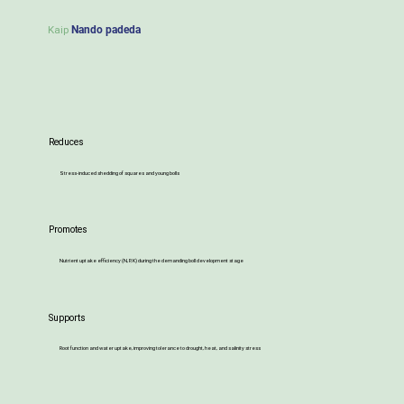
Kaip
Nando padeda
Reduces
Stress-induced shedding of squares and young bolls
Promotes
Nutrient uptake efficiency (N, P, K) during the demanding boll development stage
Supports
Root function and water uptake, improving tolerance to drought, heat, and salinity stress