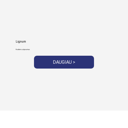
Lignum
Purškimo adjuvantas
DAUGIAU >