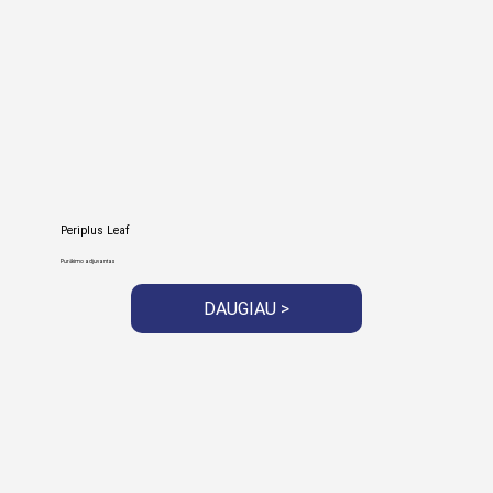
Periplus Leaf
Purškimo adjuvantas
DAUGIAU >