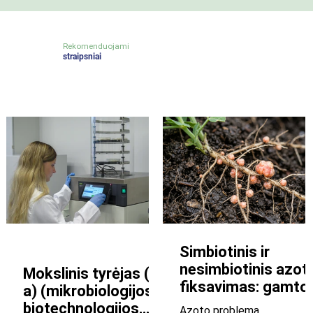
Rekomenduojami
straipsniai
Simbiotinis ir
Job Offers
nesimbiotinis azot
Mokslinis tyrėjas (-
fiksavimas: gamto
a) (mikrobiologijos /
būdas maitinti
biotechnologijos
Azoto problema