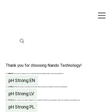
Thank you for choosing Nando Technology!
🇬🇧
ENGLISH
Select your language to access detailed product information and usage guidelines.
pH Strong EN
🇱🇻
LATVIEŠU
Izvēlieties valodu, lai piekļūtu detalizētai informācijai par produktu un lietošanas instrukcijām.
pH Strong LV
🇵🇱
POLSKI
Wybierz język, aby uzyskać dostęp do szczegółowych informacji o produkcie i wskazówek dotyczących stosowania.
pH Strong PL