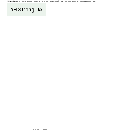
🇺🇦
УКРАЇНСЬКА
Оберіть мову, щоб отримати доступ до детальної інформації про продукт та інструкцій з використання.
pH Strong UA
info@nandobio.com