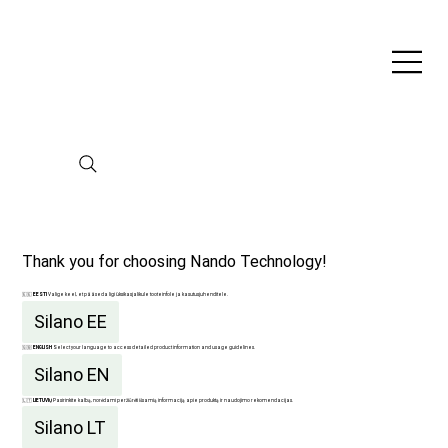
Thank you for choosing Nando Technology!
🇪🇪
EESTI
Valige keel, et pääseda ligi üksikasjalikule tooteinfole ja kasutusjuhenditele.
Silano EE
🇬🇧
ENGLISH
Select your language to access detailed product information and usage guidelines.
Silano EN
🇱🇹
LIETUVIŲ
Pasirinkite kalbą, norėdami peržiūrėti išsamią informaciją apie produktą ir naudojimo rekomendacijas.
Silano LT