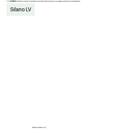
🇱🇻
LATVIEŠU
Izvēlieties valodu, lai piekļūtu detalizētai informācijai par produktu un lietošanas instrukcijām.
Silano LV
info@nandobio.com